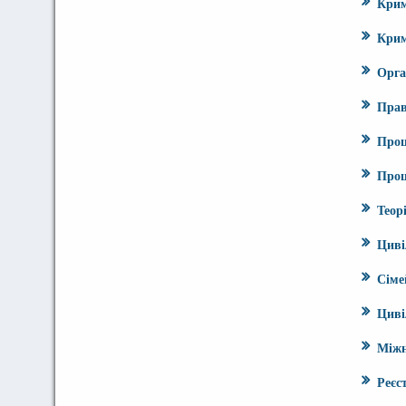
Крим
Крим
Орга
Прав
Проц
Проц
Теор
Циві
Сіме
Циві
Міжн
Реєс