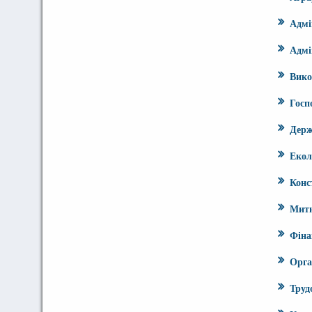
Адмі
Адмі
Вико
Госп
Держ
Екол
Конс
Митн
Фіна
Орга
Труд