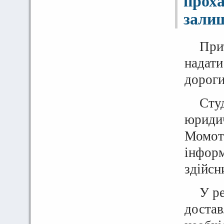
проха
залиш
При
надати
дороги
Сту
юридич
Момот 
інформ
здійсн
У р
достав