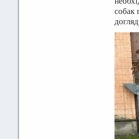
необхі
собак 
догляд